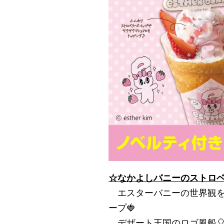
☆なかよしバニーのストロ
エスターバニーの世界観を
ープ🍓
デザート王国のロゴ風船🎈