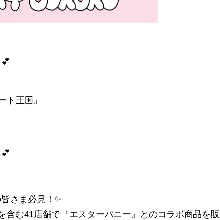
💕
ート王国』
💕
の皆さま必見！✨
を含む41店舗で『
エスターバニー』とのコラボ商品を販