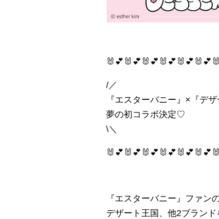
🐰💕🐰💕🐰💕🐰💕🐰💕🐰💕
/／
『エスターバニー』×『デザ
夢の初コラボ決定♡
\＼
🐰💕🐰💕🐰💕🐰💕🐰💕🐰💕
『エスターバニー』ファン
デザート王国、他2ブランド